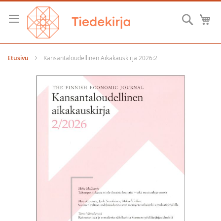
Skip
to
Hae
O
Content
Etusivu
Kansantaloudellinen Aikakauskirja 2026:2
Skip
to
the
end
of
the
images
gallery