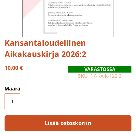
Skip
Kansantaloudellinen
to
Aikakauskirja 2026:2
the
beginning
of
10,00 €
VARASTOSSA
the
SKU
17-KAIK-122:2
images
gallery
Määrä
Lisää ostoskoriin