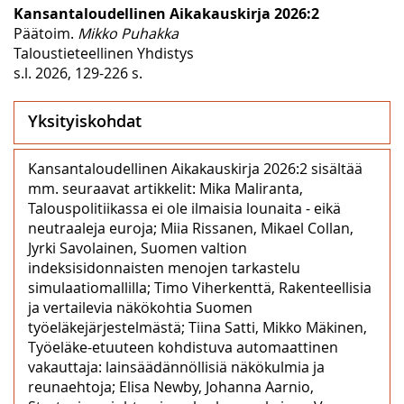
Kansantaloudellinen Aikakauskirja 2026:2
Päätoim.
Mikko Puhakka
Taloustieteellinen Yhdistys
s.l. 2026, 129-226 s.
Yksityiskohdat
Kansantaloudellinen Aikakauskirja 2026:2 sisältää
mm. seuraavat artikkelit: Mika Maliranta,
Talouspolitiikassa ei ole ilmaisia lounaita - eikä
neutraaleja euroja; Miia Rissanen, Mikael Collan,
Jyrki Savolainen, Suomen valtion
indeksisidonnaisten menojen tarkastelu
simulaatiomallilla; Timo Viherkenttä, Rakenteellisia
ja vertailevia näkökohtia Suomen
työeläkejärjestelmästä; Tiina Satti, Mikko Mäkinen,
Työeläke-etuuteen kohdistuva automaattinen
vakauttaja: lainsäädännöllisiä näkökulmia ja
reunaehtoja; Elisa Newby, Johanna Aarnio,