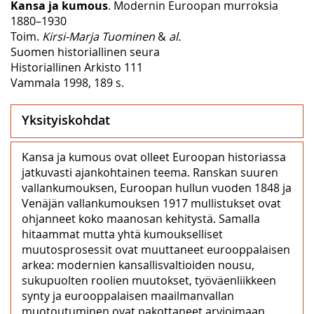
Kansa ja kumous
. Modernin Euroopan murroksia
1880–1930
Toim.
Kirsi-Marja Tuominen
&
al.
Suomen historiallinen seura
Historiallinen Arkisto 111
Vammala 1998, 189 s.
Yksityiskohdat
Kansa ja kumous ovat olleet Euroopan historiassa
jatkuvasti ajankohtainen teema. Ranskan suuren
vallankumouksen, Euroopan hullun vuoden 1848 ja
Venäjän vallankumouksen 1917 mullistukset ovat
ohjanneet koko maanosan kehitystä. Samalla
hitaammat mutta yhtä kumoukselliset
muutosprosessit ovat muuttaneet eurooppalaisen
arkea: modernien kansallisvaltioiden nousu,
sukupuolten roolien muutokset, työväenliikkeen
synty ja eurooppalaisen maailmanvallan
muotoutuminen ovat pakottaneet arvioimaan