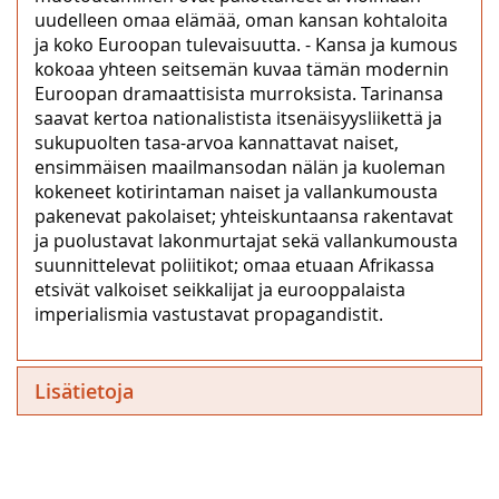
uudelleen omaa elämää, oman kansan kohtaloita
ja koko Euroopan tulevaisuutta. - Kansa ja kumous
kokoaa yhteen seitsemän kuvaa tämän modernin
Euroopan dramaattisista murroksista. Tarinansa
saavat kertoa nationalistista itsenäisyysliikettä ja
sukupuolten tasa-arvoa kannattavat naiset,
ensimmäisen maailmansodan nälän ja kuoleman
kokeneet kotirintaman naiset ja vallankumousta
pakenevat pakolaiset; yhteiskuntaansa rakentavat
ja puolustavat lakonmurtajat sekä vallankumousta
suunnittelevat poliitikot; omaa etuaan Afrikassa
etsivät valkoiset seikkalijat ja eurooppalaista
imperialismia vastustavat propagandistit.
Lisätietoja