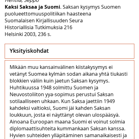
Kaksi Saksaa ja Suomi
. Saksan kysymys Suomen
puolueettomuuspolitiikan haasteena
Suomalaisen Kirjallisuuden Seura
Historiallisia Tutkimuksia 216
Helsinki 2003, 236 s.
Yksityiskohdat
Mikään muu kansainvälinen kiistakysymys ei
vetänyt Suomea kylmän sodan aikana yhtä tiukasti
blokkien väliin kuin jaetun Saksan kysymys.
Huhtikuussa 1948 solmittu Suomen ja
Neuvostoliiton yya-sopimus perustui Saksan
sotilaalliseen uhkaan. Kun Saksa jaettiin 1949
kahdeksi valtioksi, Suomi jäi kahden Saksan
loukkuun, josta ei näyttänyt olevan ulospääsyä.
Ainoana Euroopan maana Suomi ei voinut solmia
diplomaattisuhteita kummankaan Saksan kanssa.
Hyvien suhteiden ylläpitäminen samanaikaisesti ja