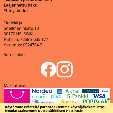
Laajennettu haku
Yhteystiedot
Tiedekirja
Snellmaninkatu 13
00170 HELSINKI
Puhelin: +358 9 635 177
Y-tunnus: 0524704-5
Somelinkit:
Maksutavat:
Käytämme evästeitä parantaaksemme käyttäjäkokemustasi.
Noudattaaksemme uutta sähköisen viestinnän