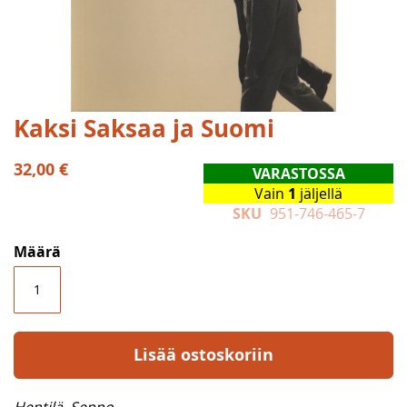
Skip
Kaksi Saksaa ja Suomi
to
the
32,00 €
VARASTOSSA
beginning
Vain
1
jäljellä
of
SKU
951-746-465-7
the
images
Määrä
gallery
Lisää ostoskoriin
Hentilä, Seppo