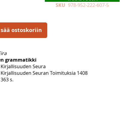
SKU
978-952-222-607-5
isää ostoskoriin
ira
en grammatikki
Kirjallisuuden Seura
Kirjallisuuden Seuran Toimituksia 1408
363 s.