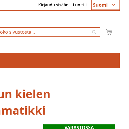
Kieli
Suomi
Kirjaudu sisään
Luo tili
Ostosk
Hae
un kielen
matikki
VARASTOSSA