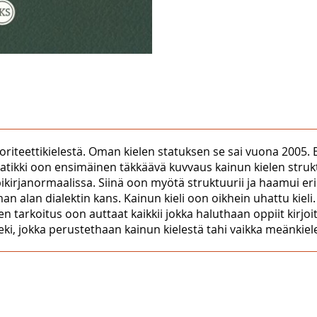
inoriteettikielestä. Oman kielen statuksen se sai vuona 2005.
tikki oon ensimäinen täkkäävä kuvvaus kainun kielen struktu
kirjanormaalissa. Siinä oon myötä struktuurii ja haamui eri d
an alan dialektin kans. Kainun kieli oon oikhein uhattu kiel
en tarkoitus oon auttaat kaikkii jokka haluthaan oppiit kirjoit
ki, jokka perustethaan kainun kielestä tahi vaikka meänkiele