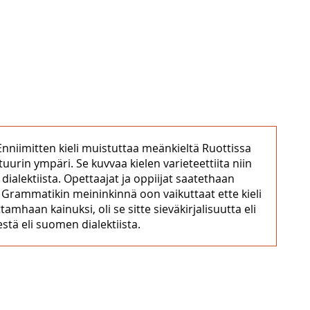
 Enniimitten kieli muistuttaa meänkieltä Ruottissa
urin ympäri. Se kuvvaa kielen varieteettiita niin
ialektiista. Opettaajat ja oppiijat saatethaan
i. Grammatikin meininkinnä oon vaikuttaat ette kieli
tamhaan kainuksi, oli se sitte sieväkirjalisuutta eli
stä eli suomen dialektiista.