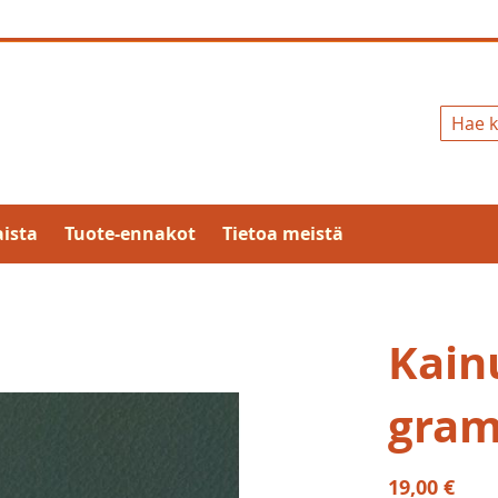
Hae
ista
Tuote-ennakot
Tietoa meistä
Kain
gram
19,00 €