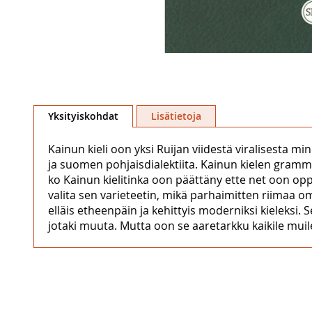
Skip
to
Yksityiskohdat
Lisätietoja
the
beginning
Kainun kieli oon yksi Ruijan viidestä viralisesta m
of
ja suomen pohjaisdialektiita. Kainun kielen gramma
the
ko Kainun kielitinka oon päättäny ette net oon oppi
images
valita sen varieteetin, mikä parhaimitten riimaa om
gallery
elläis etheenpäin ja kehittyis moderniksi kieleksi. S
jotaki muuta. Mutta oon se aaretarkku kaikile muile