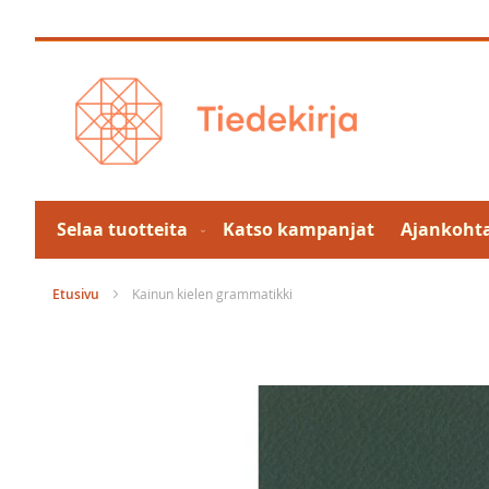
Skip
to
Content
Selaa tuotteita
Katso kampanjat
Ajankohta
Etusivu
Kainun kielen grammatikki
Skip
to
the
end
of
the