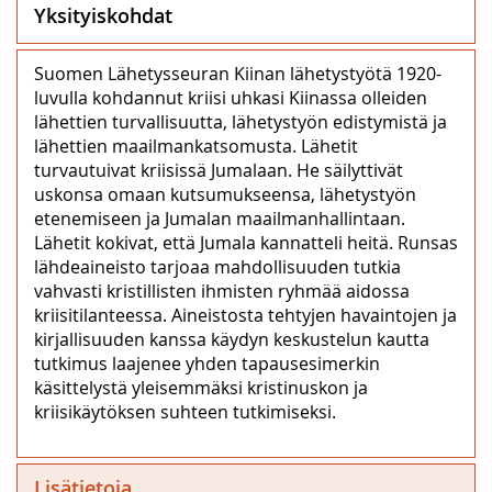
Yksityiskohdat
Suomen Lähetysseuran Kiinan lähetystyötä 1920-
luvulla kohdannut kriisi uhkasi Kiinassa olleiden
lähettien turvallisuutta, lähetystyön edistymistä ja
lähettien maailmankatsomusta. Lähetit
turvautuivat kriisissä Jumalaan. He säilyttivät
uskonsa omaan kutsumukseensa, lähetystyön
etenemiseen ja Jumalan maailmanhallintaan.
Lähetit kokivat, että Jumala kannatteli heitä. Runsas
lähdeaineisto tarjoaa mahdollisuuden tutkia
vahvasti kristillisten ihmisten ryhmää aidossa
kriisitilanteessa. Aineistosta tehtyjen havaintojen ja
kirjallisuuden kanssa käydyn keskustelun kautta
tutkimus laajenee yhden tapausesimerkin
käsittelystä yleisemmäksi kristinuskon ja
kriisikäytöksen suhteen tutkimiseksi.
Lisätietoja