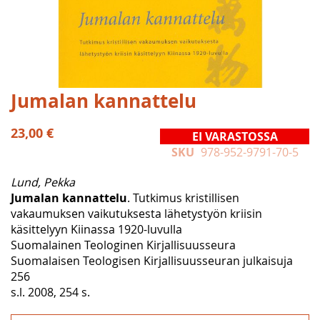
Skip
Jumalan kannattelu
to
the
23,00 €
EI VARASTOSSA
beginning
SKU
978-952-9791-70-5
of
the
Lund, Pekka
images
Jumalan kannattelu
. Tutkimus kristillisen
gallery
vakaumuksen vaikutuksesta lähetystyön kriisin
käsittelyyn Kiinassa 1920-luvulla
Suomalainen Teologinen Kirjallisuusseura
Suomalaisen Teologisen Kirjallisuusseuran julkaisuja
256
s.l. 2008, 254 s.