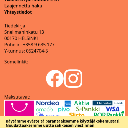
Laajennettu haku
Yhteystiedot
Tiedekirja
Snellmaninkatu 13
00170 HELSINKI
Puhelin: +358 9 635 177
Y-tunnus: 0524704-5
Somelinkit:
Maksutavat:
Käytämme evästeitä parantaaksemme käyttäjäkokemustasi.
Noudattaaksemme uutta sähköisen viestinnän