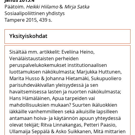
Päätoim.
Heikki Hiilamo
&
Mirja Satka
Sosiaalipoliittinen yhdistys
Tampere 2015, 439 s.
Yksityiskohdat
Sisältää mm. artikkelit: Eveliina Heino,
Venäläistaustaisten perheiden
peruspalvelukokemukset institutionaalisen
luottamuksen näkökulmasta; Marjukka Huttunen,
Marita Husso & Johanna Hietamäki, Sukupuoliero
parisuhdeväkivallan yleisyydessä ja sen
havaitsemisessa lasten ja nuorten näkökulmasta;
Hans Hämäläinen, Apua tarpeiden vai
mahdollisuuksien mukaan? Suurten ikäluokkien
iäkkäille vanhemmilleen sekä aikuisille lapsilleen
antamaan hoiva- ja käytännön apuun yhteydessä
olevat tekijät; Ritva Linnakangas, Petteri Paasio,
Ullamaija Seppälä & Asko Suikkanen, Mitä mittarien