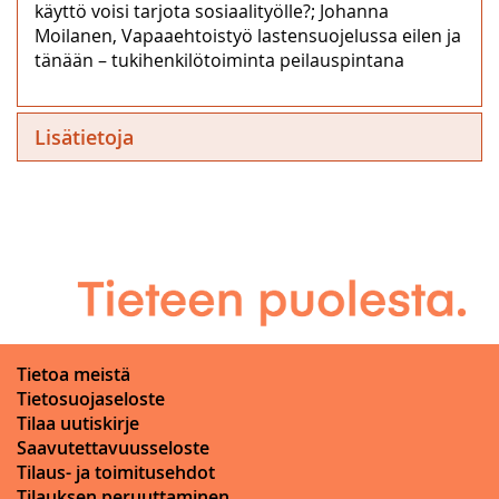
käyttö voisi tarjota sosiaalityölle?; Johanna
Moilanen, Vapaaehtoistyö lastensuojelussa eilen ja
tänään – tukihenkilötoiminta peilauspintana
Lisätietoja
Tietoa meistä
Tietosuojaseloste
Tilaa uutiskirje
Saavutettavuusseloste
Tilaus- ja toimitusehdot
Tilauksen peruuttaminen