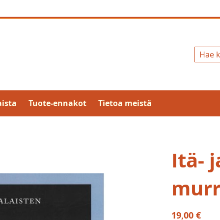
Hae
ista
Tuote-ennakot
Tietoa meistä
Itä- 
murr
19,00 €