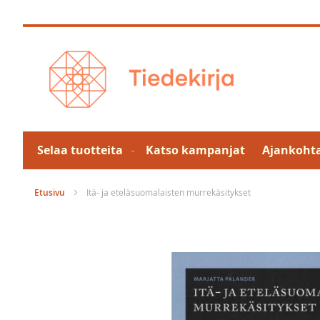
Skip
to
Content
Selaa tuotteita
Katso kampanjat
Ajankohta
Etusivu
Itä- ja eteläsuomalaisten murrekäsitykset
Skip
to
the
end
of
the