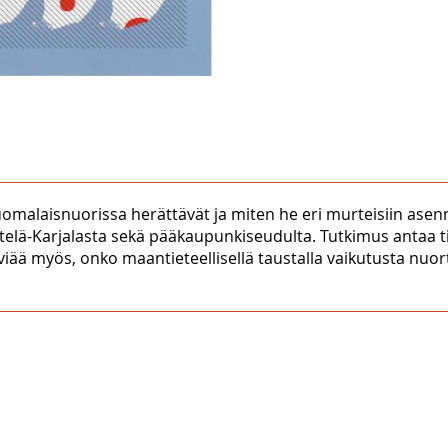
t suomalaisnuorissa herättävät ja miten he eri murteisiin as
telä-Karjalasta sekä pääkaupunkiseudulta. Tutkimus antaa tie
lviää myös, onko maantieteellisellä taustalla vaikutusta nuo