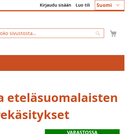
Kieli
Suomi
Kirjaudu sisään
Luo tili
Ostosk
Hae
ja eteläsuomalaisten
ekäsitykset
VARASTOSSA