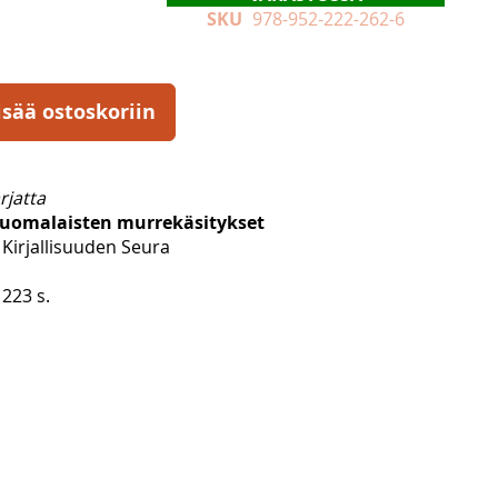
SKU
978-952-222-262-6
isää ostoskoriin
rjatta
äsuomalaisten murrekäsitykset
Kirjallisuuden Seura
223 s.