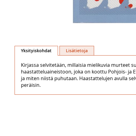
Skip
to
Yksityiskohdat
Lisätietoja
the
beginning
Kirjassa selvitetään, millaisia mielikuvia murtee
of
haastatteluaineistoon, joka on koottu Pohjois- ja E
the
ja miten niistä puhutaan. Haastattelujen avulla se
images
peräisin.
gallery