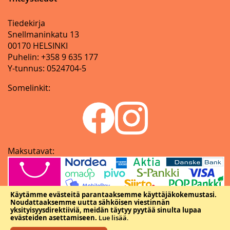
Tiedekirja
Snellmaninkatu 13
00170 HELSINKI
Puhelin: +358 9 635 177
Y-tunnus: 0524704-5
Somelinkit:
Maksutavat:
Käytämme evästeitä parantaaksemme käyttäjäkokemustasi.
Noudattaaksemme uutta sähköisen viestinnän
yksityisyysdirektiiviä, meidän täytyy pyytää sinulta lupaa
evästeiden asettamiseen.
Lue lisää
.