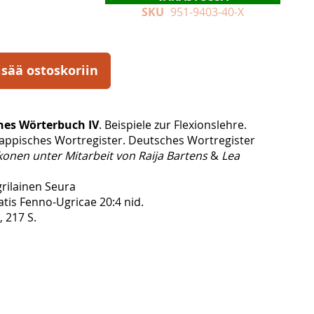
SKU
951-9403-40-X
isää ostoskoriin
ches Wörterbuch IV
. Beispiele zur Flexionslehre.
appisches Wortregister. Deutsches Wortregister
tkonen unter Mitarbeit von Raija Bartens
&
Lea
rilainen Seura
atis Fenno-Ugricae 20:4 nid.
, 217 S.