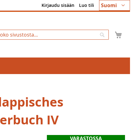
Kieli
Suomi
Kirjaudu sisään
Luo tili
Ostosk
Hae
ilappisches
erbuch IV
VARASTOSSA