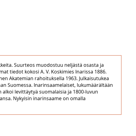
kkeita. Suurteos muodostuu neljästä osasta ja
at tiedot kokosi A. V. Koskimies Inarissa 1886.
omen Akatemian rahoituksella 1963. Julkaisutukea
staan Suomessa. Inarinsaamelaiset, lukumäärältään
 alkoi levittäytyä suomalaisia ja 1800-luvun
kansa. Nykyisin inarinsaame on omalla