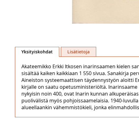
Skip
to
Yksityiskohdat
Lisätietoja
the
beginning
Akateemikko Erkki Itkosen inarinsaamen kielen sa
of
sisältää kaiken kaikkiaan 1 550 sivua. Sanakirja 
the
Aineiston systeemaattisen täydennystyön aloitti Er
images
kirjalle on saatu opetusministeriöltä. Inarinsaam
gallery
nykyisin noin 400, ovat Inarin kunnan alkuperäisas
puolivälistä myös pohjoissaamelaisia. 1940-luvull
alueellaankin vähemmistökieli, jonka elinmahdoll