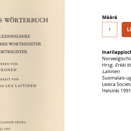
Määrä
L
Inarilappis
Norweigischl
Hrsg.
Erkki I
Laitinen
Suomalais-ug
Lexica Societ
Helsinki 1991