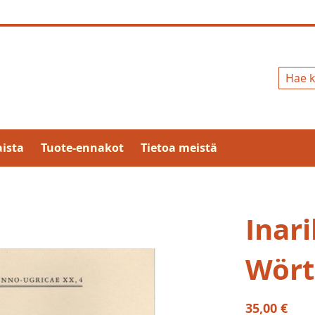
Hae
ista
Tuote-ennakot
Tietoa meistä
Inar
Wört
35,00 €