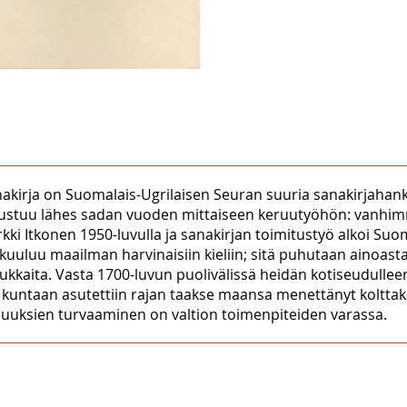
nakirja on Suomalais-Ugrilaisen Seuran suuria sanakirjahan
perustuu lähes sadan vuoden mittaiseen keruutyöhön: vanhimm
kki Itkonen 1950-luvulla ja sanakirjan toimitustyö alkoi Su
e kuuluu maailman harvinaisiin kieliin; sitä puhutaan ainoa
ukkaita. Vasta 1700-luvun puolivälissä heidän kotiseudulleen
a kuntaan asutettiin rajan taakse maansa menettänyt koltta
isuuksien turvaaminen on valtion toimenpiteiden varassa.