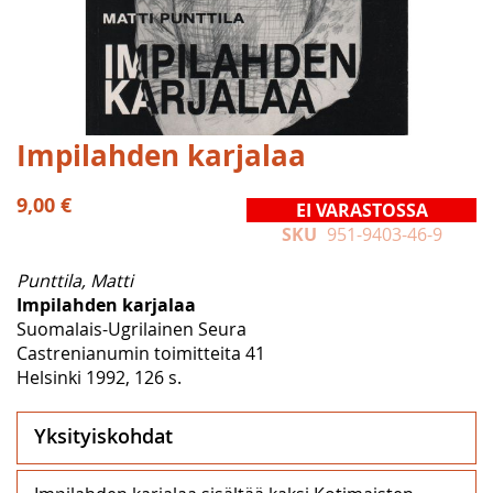
Skip
Impilahden karjalaa
to
the
9,00 €
EI VARASTOSSA
beginning
SKU
951-9403-46-9
of
the
Punttila, Matti
images
Impilahden karjalaa
gallery
Suomalais-Ugrilainen Seura
Castrenianumin toimitteita 41
Helsinki 1992, 126 s.
Yksityiskohdat