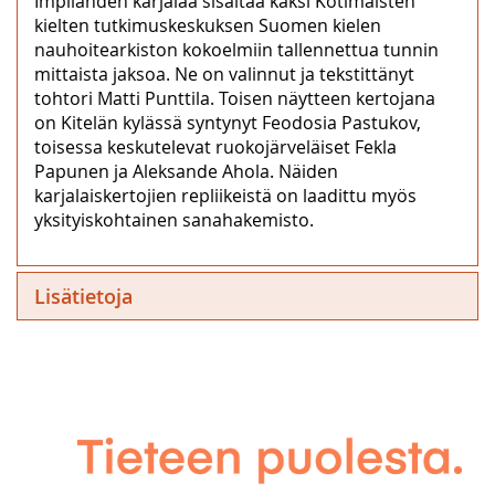
Impilahden karjalaa sisältää kaksi Kotimaisten
kielten tutkimuskeskuksen Suomen kielen
nauhoitearkiston kokoelmiin tallennettua tunnin
mittaista jaksoa. Ne on valinnut ja tekstittänyt
tohtori Matti Punttila. Toisen näytteen kertojana
on Kitelän kylässä syntynyt Feodosia Pastukov,
toisessa keskutelevat ruokojärveläiset Fekla
Papunen ja Aleksande Ahola. Näiden
karjalaiskertojien repliikeistä on laadittu myös
yksityiskohtainen sanahakemisto.
Lisätietoja