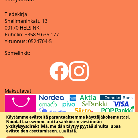
Tiedekirja
Snellmaninkatu 13
00170 HELSINKI
Puhelin: +358 9 635 177
Y-tunnus: 0524704-5
Somelinkit:
Maksutavat:
Käytämme evästeitä parantaaksemme käyttäjäkokemustasi.
Noudattaaksemme uutta sähköisen viestinnän
yksityisyysdirektiiviä, meidän täytyy pyytää sinulta lupaa
evästeiden asettamiseen.
Lue lisää
.