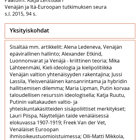
Venäjän ja Itä-Euroopan tutkimuksen seura
s.l. 2015, 94 s.
Yksityiskohdat
Sisältää mm. artikkelit: Alena Ledeneva, Venäjän
epävirallinen hallinto; Alexander Etkind,
Luonnonvarat ja Venäjä ‒ kriittinen teoria; Mika
Lähteenmäki, Kieli-ideologia ja kielipolitiikka
Venäjän valtion yhtenäisyyden rakentajina; Jussi
Lassila, Yleisvenäläinen kansanrintama ja hybridin
hallitsemisen dilemma; Maria Lipman, Putin korvaa
taloudellisen resurssin ideologisella; Katja Ruutu,
Putinin valtakauden valtio- ja
yhteiskuntakäsitteiden sisäpoliittiset merkitykset;
Lauri Piispa, Näyttelijän taide venäläisessä
elokuvassa 1907‒1919; Freek Van der Vet,
Venäläiset Euroopan
ihmisoikeustuomioistuimessa; Olli-Matti Mikkola,