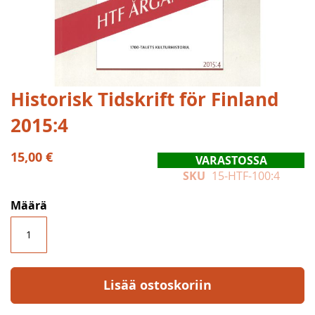
Skip
Historisk Tidskrift för Finland
to
2015:4
the
beginning
of
15,00 €
VARASTOSSA
the
SKU
15-HTF-100:4
images
gallery
Määrä
Lisää ostoskoriin