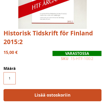
Skip
Historisk Tidskrift för Finland
to
2015:2
the
beginning
of
15,00 €
VARASTOSSA
the
SKU
15-HTF-100:2
images
gallery
Määrä
Lisää ostoskoriin