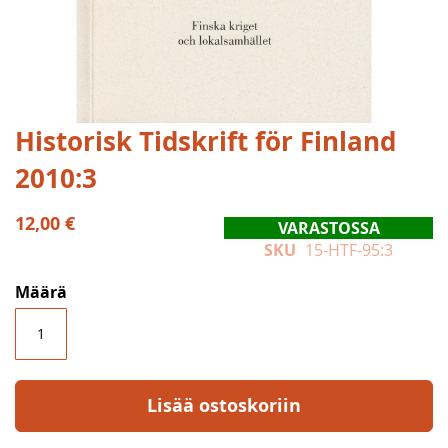
Skip
Historisk Tidskrift för Finland
to
2010:3
the
beginning
of
12,00 €
VARASTOSSA
the
SKU
15-HTF-95:3
images
gallery
Määrä
Lisää ostoskoriin