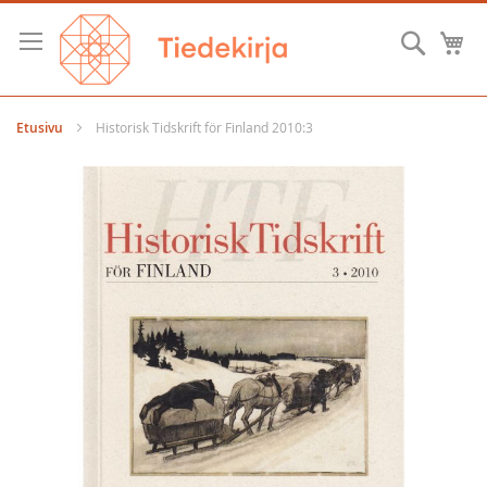
Skip
to
Hae
O
Content
Etusivu
Historisk Tidskrift för Finland 2010:3
Skip
to
the
end
of
the
images
gallery