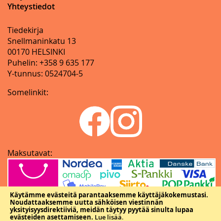
Yhteystiedot
Tiedekirja
Snellmaninkatu 13
00170 HELSINKI
Puhelin: +358 9 635 177
Y-tunnus: 0524704-5
Somelinkit:
Maksutavat:
Käytämme evästeitä parantaaksemme käyttäjäkokemustasi.
Noudattaaksemme uutta sähköisen viestinnän
yksityisyysdirektiiviä, meidän täytyy pyytää sinulta lupaa
evästeiden asettamiseen.
Lue lisää
.