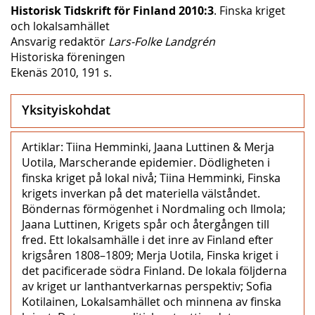
Historisk Tidskrift för Finland 2010:3
. Finska kriget
och lokalsamhället
Ansvarig redaktör
Lars-Folke Landgrén
Historiska föreningen
Ekenäs 2010, 191 s.
Yksityiskohdat
Artiklar: Tiina Hemminki, Jaana Luttinen & Merja
Uotila, Marscherande epidemier. Dödligheten i
finska kriget på lokal nivå; Tiina Hemminki, Finska
krigets inverkan på det materiella välståndet.
Böndernas förmögenhet i Nordmaling och Ilmola;
Jaana Luttinen, Krigets spår och återgången till
fred. Ett lokalsamhälle i det inre av Finland efter
krigsåren 1808–1809; Merja Uotila, Finska kriget i
det pacificerade södra Finland. De lokala följderna
av kriget ur lanthantverkarnas perspektiv; Sofia
Kotilainen, Lokalsamhället och minnena av finska