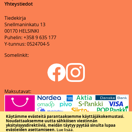
Yhteystiedot
Tiedekirja
Snellmaninkatu 13
00170 HELSINKI
Puhelin: +358 9 635 177
Y-tunnus: 0524704-5
Somelinkit:
Maksutavat:
Käytämme evästeitä parantaaksemme käyttäjäkokemustasi.
Noudattaaksemme uutta sähköisen viestinnän
yksityisyysdirektiiviä, meidän täytyy pyytää sinulta lupaa
evästeiden asettamiseen.
Lue lisää
.