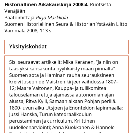
Historiallinen Aikakauskirja 2008:4
. Ruotsista
Venäjään
Päätoimittaja
Pirjo Markkola
Suomen Historiallinen Seura & Historian Ystäväin Liitto
Vammala 2008, 113 s.
Yksityiskohdat
Sis. seuraavat artikkelit: Mika Keränen, “Ja niin on
taas yksi kansakunta pyyhkäisty maan pinnalta”.
Suomen sota ja Haminan rauha seurauksineen
kreivi Joseph de Maistren kirjeenvaihdossa 1807–
12; Maare Valtonen, Kauppa- ja tullikomitea
talouselämän etuja ajamassa autonomian ajan
alussa; Ritva Kylli, Samaan aikaan Pohjan perillä.
1800-luvun alku Utsjoen ja Enontekiön lapinmaalla;
Jussi Hanska, Turun katedraalikoulun
perustaminen ja curriculum. Kriittinen
uudelleenarviointi; Anna Kuokkanen & Hannele