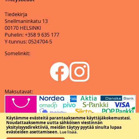
Tiedekirja
Snellmaninkatu 13
00170 HELSINKI
Puhelin: +358 9 635 177
Y-tunnus: 0524704-5
Somelinkit:
Maksutavat:
Käytämme evästeitä parantaaksemme käyttäjäkokemustasi.
Noudattaaksemme uutta sähköisen viestinnän
yksityisyysdirektiiviä, meidän täytyy pyytää sinulta lupaa
evästeiden asettamiseen.
Lue lisää
.