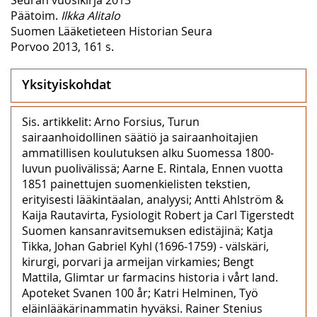
Päätoim.
Ilkka Alitalo
Suomen Lääketieteen Historian Seura
Porvoo 2013, 161 s.
Yksityiskohdat
Sis. artikkelit: Arno Forsius, Turun
sairaanhoidollinen säätiö ja sairaanhoitajien
ammatillisen koulutuksen alku Suomessa 1800-
luvun puolivälissä; Aarne E. Rintala, Ennen vuotta
1851 painettujen suomenkielisten tekstien,
erityisesti lääkintäalan, analyysi; Antti Ahlström &
Kaija Rautavirta, Fysiologit Robert ja Carl Tigerstedt
Suomen kansanravitsemuksen edistäjinä; Katja
Tikka, Johan Gabriel Kyhl (1696‒1759) ‒ välskäri,
kirurgi, porvari ja armeijan virkamies; Bengt
Mattila, Glimtar ur farmacins historia i vårt land.
Apoteket Svanen 100 år; Katri Helminen, Työ
eläinlääkärinammatin hyväksi. Rainer Stenius