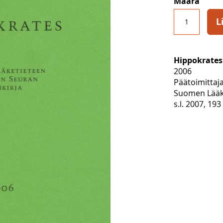
Määrä
L
Hippokrates
2006
Päätoimittaj
Suomen Lääke
s.l. 2007, 193 