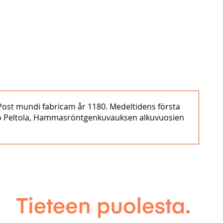
s Post mundi fabricam år 1180. Medeltidens första
akko Peltola, Hammasröntgenkuvauksen alkuvuosien