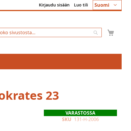
Kieli
Suomi
Kirjaudu sisään
Luo tili
Ostosk
Hae
okrates 23
VARASTOSSA
SKU
131-H-2006