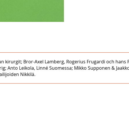
luvun kirurgit; Bror-Axel Lamberg, Rogerius Frugardi och han
ör krig; Anto Leikola, Linné Suomessa; Mikko Supponen & Ja
ailijoiden Nikkilä.