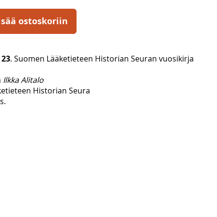
isää ostoskoriin
 23
. Suomen Lääketieteen Historian Seuran vuosikirja
a
Ilkka Alitalo
tieteen Historian Seura
s.