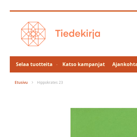
Skip
to
Content
Selaa tuotteita
Katso kampanjat
Ajankohta
Etusivu
Hippokrates 23
Skip
to
the
end
of
the