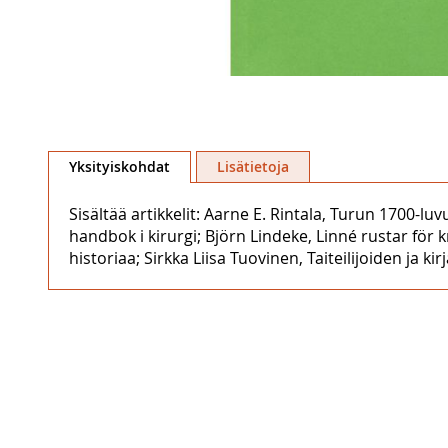
Skip
to
Yksityiskohdat
Lisätietoja
the
beginning
Sisältää artikkelit: Aarne E. Rintala, Turun 1700-
of
handbok i kirurgi; Björn Lindeke, Linné rustar f
the
historiaa; Sirkka Liisa Tuovinen, Taiteilijoiden ja kirj
images
gallery