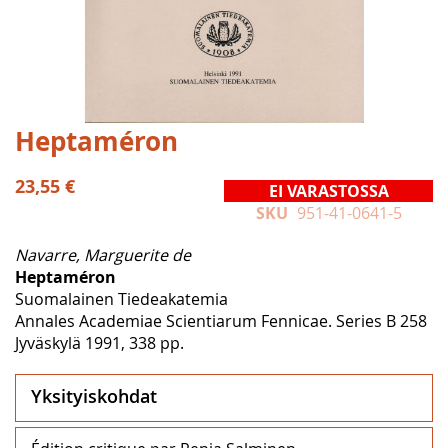
Skip
Heptaméron
to
the
23,55 €
EI VARASTOSSA
beginning
SKU
951-41-0641-5
of
the
Navarre, Marguerite de
images
Heptaméron
gallery
Suomalainen Tiedeakatemia
Annales Academiae Scientiarum Fennicae. Series B 258
Jyväskylä 1991, 338 pp.
Yksityiskohdat