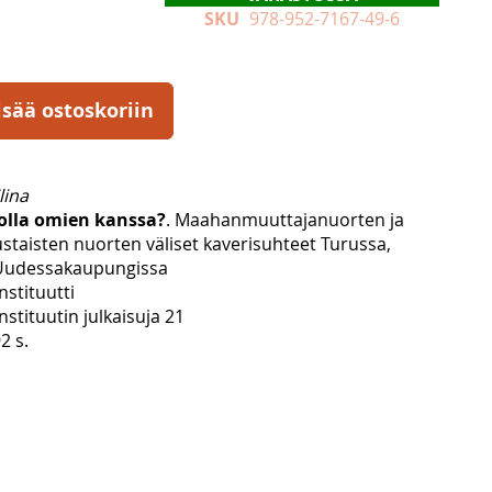
SKU
978-952-7167-49-6
isää ostoskoriin
lina
lla omien kanssa?
. Maahanmuuttajanuorten ja
staisten nuorten väliset kaverisuhteet Turussa,
 Uudessakaupungissa
nstituutti
nstituutin julkaisuja 21
2 s.