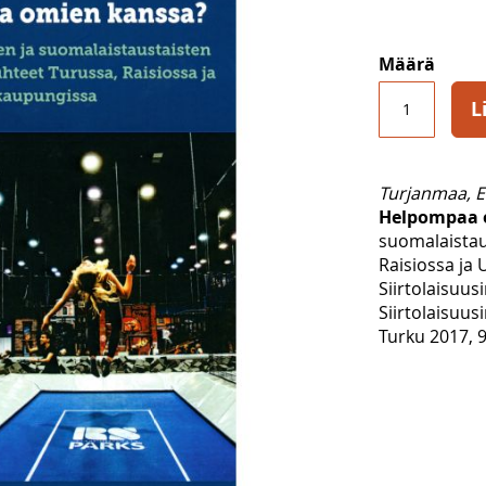
Määrä
L
Turjanmaa, E
Helpompaa o
suomalaistau
Raisiossa ja
Siirtolaisuusi
Siirtolaisuusi
Turku 2017, 9