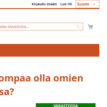
Kieli
Suomi
Kirjaudu sisään
Luo tili
Ostosk
Hae
ompaa olla omien
sa?
VARASTOSSA