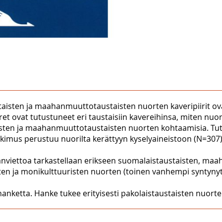
ustaisten ja maahanmuuttotaustaisten nuorten kaveripiirit o
et ovat tutustuneet eri taustaisiin kavereihinsa, miten nuor
isten ja maahanmuuttotaustaisten nuorten kohtaamisia. Tut
tkimus perustuu nuorilta kerättyyn kyselyaineistoon (N=307)
anviettoa tarkastellaan erikseen suomalaistaustaisten, m
ten ja monikulttuuristen nuorten (toinen vanhempi syntynyt
ketta. Hanke tukee erityisesti pakolaistaustaisten nuorten