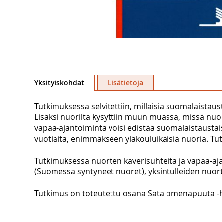
Skip
to
Yksityiskohdat
Lisätietoja
the
beginning
Tutkimuksessa selvitettiin, millaisia suomalaista
of
Lisäksi nuorilta kysyttiin muun muassa, missä nuor
the
vapaa-ajantoiminta voisi edistää suomalaistausta
images
vuotiaita, enimmäkseen yläkouluikäisiä nuoria. Tu
gallery
Tutkimuksessa nuorten kaverisuhteita ja vapaa-aj
(Suomessa syntyneet nuoret), yksintulleiden nuor
Tutkimus on toteutettu osana Sata omenapuuta -han