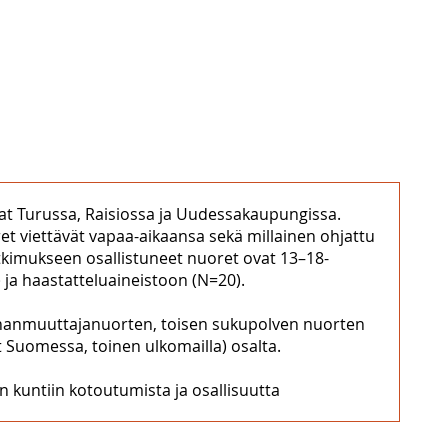
vat Turussa, Raisiossa ja Uudessakaupungissa.
et viettävät vapaa-aikaansa sekä millainen ohjattu
kimukseen osallistuneet nuoret ovat 13–18-
 ja haastatteluaineistoon (N=20).
aahanmuuttajanuorten, toisen sukupolven nuorten
 Suomessa, toinen ulkomailla) osalta.
 kuntiin kotoutumista ja osallisuutta