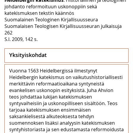
johdanto reformoituun uskonoppiin sekä
katekismuksen tekstin käännös
Suomalainen Teologinen Kirjallisuusseura
Suomalaisen Teologisen Kirjallisuusseuran julkaisuja
262
S.l. 2009, 142 s.
Yksityiskohdat
Vuonna 1563 Heidelbergissä ilmestynyt
Heidelbergin katekismus on vaikutushistoriallisesti
merkittävin reformaatioaikana syntyneistä
evankelisen uskonopin esityksistä. Juha Ahvion
teos johdattaa lukijan katekismuksen
syntyvaiheisiin ja uskonopilliseen sisältöön. Teos
tarjoaa katekismuksen ensimmäisen
saksankielisestä alkuteoksesta tehdyn
suomennoksen lisäksi analyysin katekismuksen
syntyhistoriasta ja sen edustamasta reformoidusta