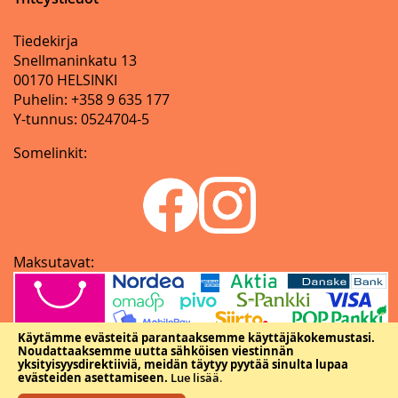
Tiedekirja
Snellmaninkatu 13
00170 HELSINKI
Puhelin: +358 9 635 177
Y-tunnus: 0524704-5
Somelinkit:
Maksutavat:
Käytämme evästeitä parantaaksemme käyttäjäkokemustasi.
Noudattaaksemme uutta sähköisen viestinnän
yksityisyysdirektiiviä, meidän täytyy pyytää sinulta lupaa
evästeiden asettamiseen.
Lue lisää
.