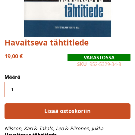
Skip
Havaitseva tähtitiede
to
the
19,00 €
VARASTOSSA
beginning
SKU
952-5329-34-8
of
the
Määrä
images
gallery
Lisää ostoskoriin
Nilsson, Kari
&
Takalo, Leo
&
Piironen, Jukka
Havaitseva tähtitiede