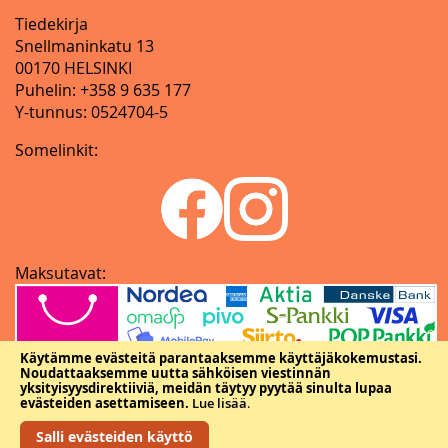
Tiedekirja
Snellmaninkatu 13
00170 HELSINKI
Puhelin: +358 9 635 177
Y-tunnus: 0524704-5
Somelinkit:
Maksutavat:
Käytämme evästeitä parantaaksemme käyttäjäkokemustasi.
Noudattaaksemme uutta sähköisen viestinnän
yksityisyysdirektiiviä, meidän täytyy pyytää sinulta lupaa
evästeiden asettamiseen.
Lue lisää
.
Salli evästeiden käyttö
Copyright © Tieteellisten seurain valtuuskunta