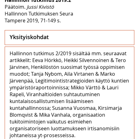
Päätoim.
Jussi Kivistö
Hallinnon Tutkimuksen Seura
Tampere 2019, 71-149 s.
Yksityiskohdat
Hallinnon tutkimus 2/2019 sisältää mm. seuraavat
artikkelit: Eeva Hörkkö, Heikki Silvennoinen & Tero
Järvinen, Henkilöstön suosimat työssä oppimisen
muodot; Tanja Nybom, Aila Virtanen & Marko
Järvenpää, Legitimointistrategioiden käyttö kuntien
ympäristöraportoinnissa; Mikko Värttö & Lauri
Rapeli, Viranhaltioiden suhtautuminen
kuntalaisosallistumisen lisäämiseen
kuntahallinnossa; Susanna Vuosmaa, Kirsimarja
Blomqvist & Mika Vanhala, organisaation
tukitoimintojen vaikutus esimiehen
organisatoriseen luottamukseen irtisanomisiin
johtaneissa yt-prosesseissa.