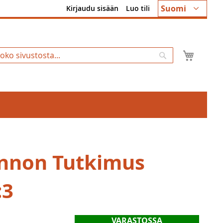
Kieli
Suomi
Kirjaudu sisään
Luo tili
Ostosk
Hae
innon Tutkimus
:3
VARASTOSSA