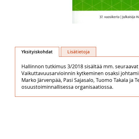
Skip
to
Yksityiskohdat
Lisätietoja
the
beginning
Hallinnon tutkimus 3/2018 sisältää mm. seuraavat 
of
Vaikuttavuusarvioinnin kytkeminen osaksi johtamista
the
Marko Järvenpää, Pasi Sajasalo, Tuomo Takala ja 
images
osuustoiminnallisessa organisaatiossa.
gallery