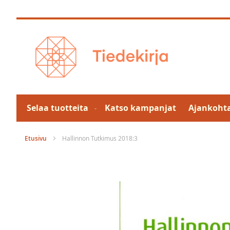
Skip
to
Content
Selaa tuotteita
Katso kampanjat
Ajankohta
Etusivu
Hallinnon Tutkimus 2018:3
Skip
to
the
end
of
the