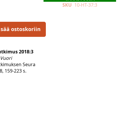
SKU
10-HT-37:3
isää ostoskoriin
utkimus 2018:3
 Vuori
tkimuksen Seura
, 159-223 s.