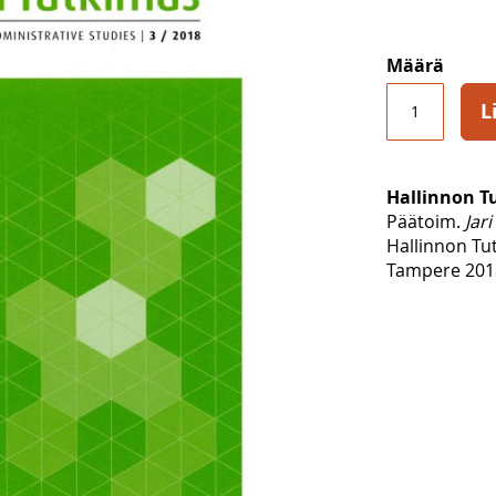
Määrä
L
Hallinnon T
Päätoim.
Jari
Hallinnon Tu
Tampere 2018