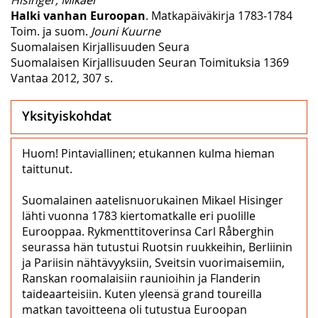
Halki vanhan Euroopan
. Matkapäiväkirja 1783‒1784
Toim. ja suom.
Jouni Kuurne
Suomalaisen Kirjallisuuden Seura
Suomalaisen Kirjallisuuden Seuran Toimituksia 1369
Vantaa 2012, 307 s.
Yksityiskohdat
Huom! Pintaviallinen; etukannen kulma hieman
taittunut.
Suomalainen aatelisnuorukainen Mikael Hisinger
lähti vuonna 1783 kiertomatkalle eri puolille
Eurooppaa. Rykmenttitoverinsa Carl Råberghin
seurassa hän tutustui Ruotsin ruukkeihin, Berliinin
ja Pariisin nähtävyyksiin, Sveitsin vuorimaisemiin,
Ranskan roomalaisiin raunioihin ja Flanderin
taideaarteisiin. Kuten yleensä grand toureilla
matkan tavoitteena oli tutustua Euroopan