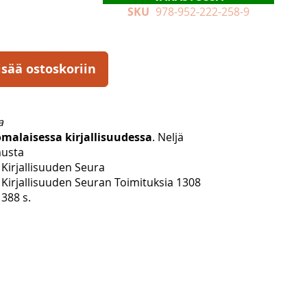
SKU
978-952-222-258-9
isää ostoskoriin
a
malaisessa kirjallisuudessa
. Neljä
musta
Kirjallisuuden Seura
Kirjallisuuden Seuran Toimituksia 1308
388 s.