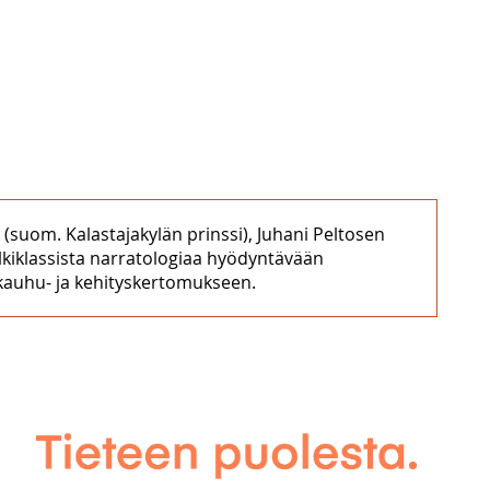
suom. Kalastajakylän prinssi), Juhani Peltosen
älkiklassista narratologiaa hyödyntävään
 kauhu- ja kehityskertomukseen.