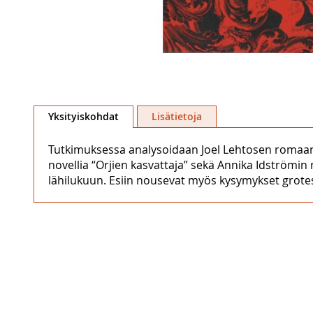
Skip
to
Yksityiskohdat
Lisätietoja
the
beginning
Tutkimuksessa analysoidaan Joel Lehtosen romaani
of
novellia “Orjien kasvattaja” sekä Annika Idströmin
the
lähilukuun. Esiin nousevat myös kysymykset grote
images
gallery