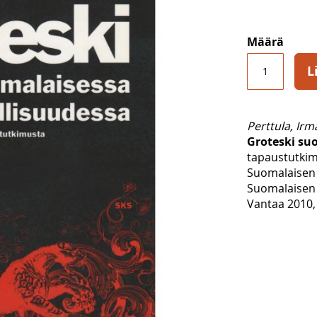
Määrä
L
Perttula, Irm
Groteski suo
tapaustutki
Suomalaisen 
Suomalaisen 
Vantaa 2010, 