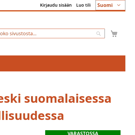
Kieli
Suomi
Kirjaudu sisään
Luo tili
Ostosk
Hae
eski suomalaisessa
llisuudessa
VARASTOSSA