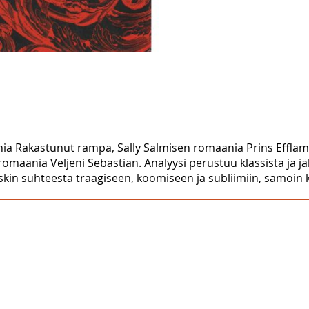
a Rakastunut rampa, Sally Salmisen romaania Prins Efflam (
 romaania Veljeni Sebastian. Analyysi perustuu klassista ja j
skin suhteesta traagiseen, koomiseen ja subliimiin, samoin