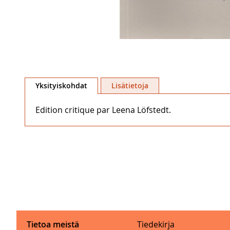
Skip
to
Yksityiskohdat
Lisätietoja
the
beginning
Edition critique par Leena Löfstedt.
of
the
images
gallery
Tietoa meistä
Tiedekirja