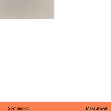
Somelinkit:
Maksutavat: