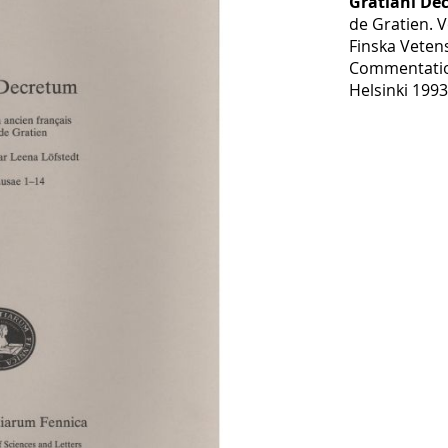
Gratiani De
de Gratien. V
Finska Veten
Commentatio
Helsinki 1993