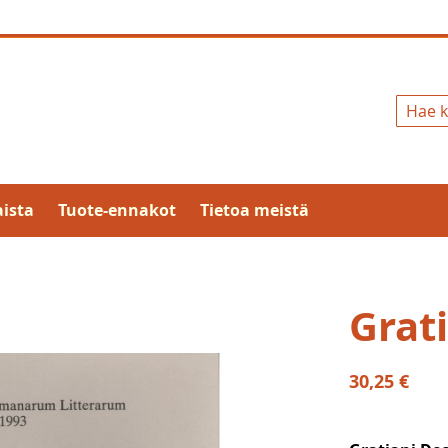
Hae
ista
Tuote-ennakot
Tietoa meistä
Grat
30,25 €