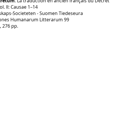
cretum
. La traduction en ancien français du Décret
ol. II: Causae 1–14
skaps-Societeten - Suomen Tiedeseura
nes Humanarum Litterarum 99
, 276 pp.