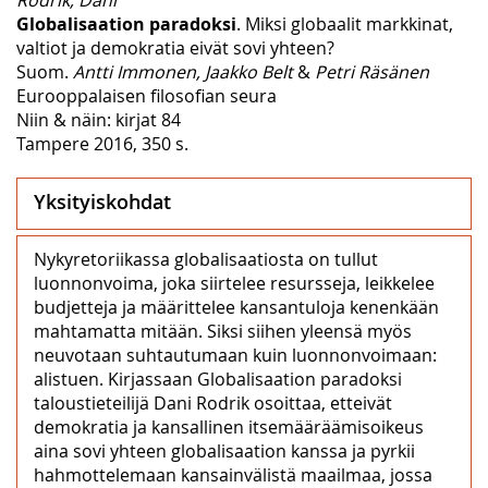
Globalisaation paradoksi
. Miksi globaalit markkinat,
valtiot ja demokratia eivät sovi yhteen?
Suom.
Antti Immonen, Jaakko Belt
&
Petri Räsänen
Eurooppalaisen filosofian seura
Niin & näin: kirjat 84
Tampere 2016, 350 s.
Yksityiskohdat
Nykyretoriikassa globalisaatiosta on tullut
luonnonvoima, joka siirtelee resursseja, leikkelee
budjetteja ja määrittelee kansantuloja kenenkään
mahtamatta mitään. Siksi siihen yleensä myös
neuvotaan suhtautumaan kuin luonnonvoimaan:
alistuen. Kirjassaan Globalisaation paradoksi
taloustieteilijä Dani Rodrik osoittaa, etteivät
demokratia ja kansallinen itsemääräämisoikeus
aina sovi yhteen globalisaation kanssa ja pyrkii
hahmottelemaan kansainvälistä maailmaa, jossa