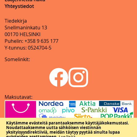
Yhteystiedot
Tiedekirja
Snellmaninkatu 13
00170 HELSINKI
Puhelin: +358 9 635 177
Y-tunnus: 0524704-5
Somelinkit:
Maksutavat:
Käytämme evästeitä parantaaksemme käyttäjäkokemustasi.
Noudattaaksemme uutta sähköisen viestinnän
yksityisyysdirektiiviä, meidän täytyy pyytää sinulta lupaa
evästeiden asettamiseen.
Lue lisää
.