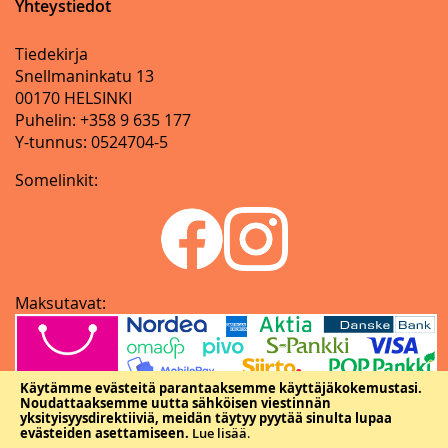
Yhteystiedot
Tiedekirja
Snellmaninkatu 13
00170 HELSINKI
Puhelin: +358 9 635 177
Y-tunnus: 0524704-5
Somelinkit:
Maksutavat:
Käytämme evästeitä parantaaksemme käyttäjäkokemustasi.
Noudattaaksemme uutta sähköisen viestinnän
yksityisyysdirektiiviä, meidän täytyy pyytää sinulta lupaa
evästeiden asettamiseen.
Lue lisää
.