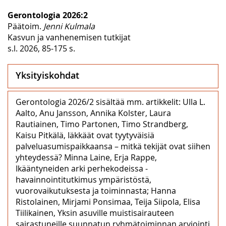
Gerontologia 2026:2
Päätoim.
Jenni Kulmala
Kasvun ja vanhenemisen tutkijat
s.l. 2026, 85-175 s.
Yksityiskohdat
Gerontologia 2026/2 sisältää mm. artikkelit: Ulla L.
Aalto, Anu Jansson, Annika Kolster, Laura
Rautiainen, Timo Partonen, Timo Strandberg,
Kaisu Pitkälä, Iäkkäät ovat tyytyväisiä
palveluasumispaikkaansa – mitkä tekijät ovat siihen
yhteydessä? Minna Laine, Erja Rappe,
Ikääntyneiden arki perhekodeissa -
havainnointitutkimus ympäristöstä,
vuorovaikutuksesta ja toiminnasta; Hanna
Ristolainen, Mirjami Ponsimaa, Teija Siipola, Elisa
Tiilikainen, Yksin asuville muistisairauteen
sairastuneille suunnatun ryhmätoiminnan arviointi