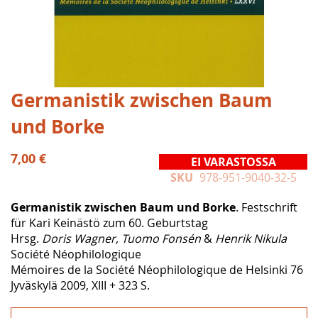
Skip
Germanistik zwischen Baum
to
und Borke
the
beginning
of
7,00 €
EI VARASTOSSA
the
SKU
978-951-9040-32-5
images
gallery
Germanistik zwischen Baum und Borke
. Festschrift
für Kari Keinästö zum 60. Geburtstag
Hrsg.
Doris Wagner, Tuomo Fonsén
&
Henrik Nikula
Société Néophilologique
Mémoires de la Société Néophilologique de Helsinki 76
Jyväskylä 2009, XIII + 323 S.