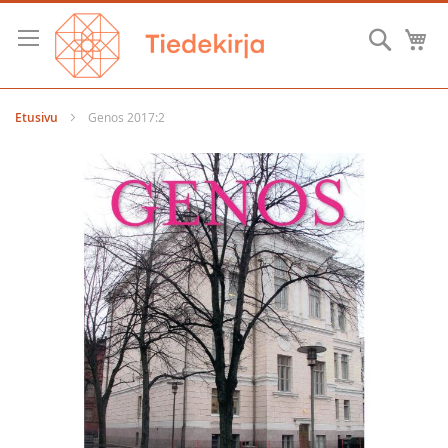
Skip
to
Hae
O
Content
Etusivu
Genos 2017:2
Skip
to
the
end
of
the
images
gallery