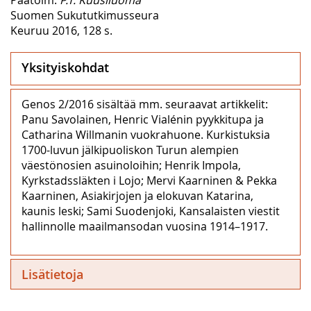
Suomen Sukututkimusseura
Keuruu 2016, 128 s.
Yksityiskohdat
Genos 2/2016 sisältää mm. seuraavat artikkelit:
Panu Savolainen, Henric Vialénin pyykkitupa ja
Catharina Willmanin vuokrahuone. Kurkistuksia
1700-luvun jälkipuoliskon Turun alempien
väestönosien asuinoloihin; Henrik Impola,
Kyrkstadssläkten i Lojo; Mervi Kaarninen & Pekka
Kaarninen, Asiakirjojen ja elokuvan Katarina,
kaunis leski; Sami Suodenjoki, Kansalaisten viestit
hallinnolle maailmansodan vuosina 1914–1917.
Lisätietoja