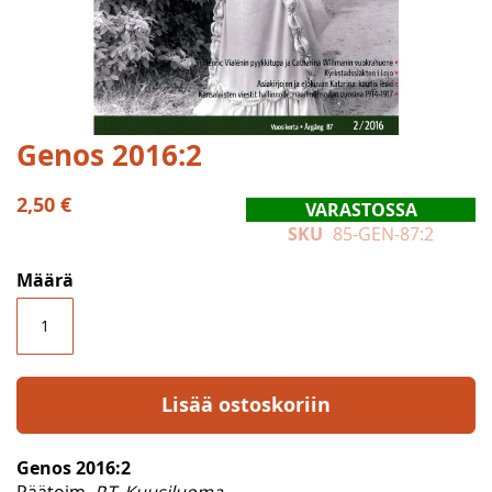
Skip
Genos 2016:2
to
the
2,50 €
VARASTOSSA
beginning
SKU
85-GEN-87:2
of
the
Määrä
images
gallery
Lisää ostoskoriin
Genos 2016:2
Päätoim.
P.T. Kuusiluoma