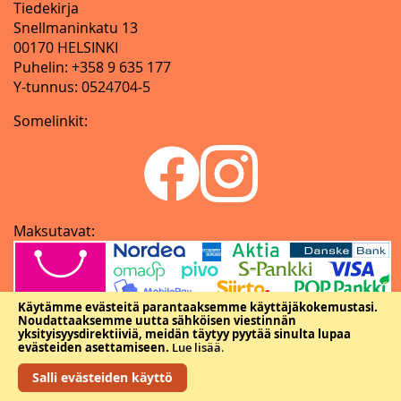
Tiedekirja
Snellmaninkatu 13
00170 HELSINKI
Puhelin: +358 9 635 177
Y-tunnus: 0524704-5
Somelinkit:
Maksutavat:
Käytämme evästeitä parantaaksemme käyttäjäkokemustasi.
Noudattaaksemme uutta sähköisen viestinnän
yksityisyysdirektiiviä, meidän täytyy pyytää sinulta lupaa
evästeiden asettamiseen.
Lue lisää
.
Salli evästeiden käyttö
Copyright © Tieteellisten seurain valtuuskunta