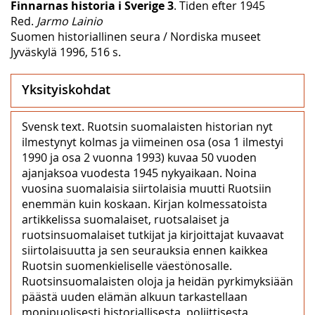
Finnarnas historia i Sverige 3
. Tiden efter 1945
Red.
Jarmo Lainio
Suomen historiallinen seura / Nordiska museet
Jyväskylä 1996, 516 s.
Yksityiskohdat
Svensk text. Ruotsin suomalaisten historian nyt
ilmestynyt kolmas ja viimeinen osa (osa 1 ilmestyi
1990 ja osa 2 vuonna 1993) kuvaa 50 vuoden
ajanjaksoa vuodesta 1945 nykyaikaan. Noina
vuosina suomalaisia siirtolaisia muutti Ruotsiin
enemmän kuin koskaan. Kirjan kolmessatoista
artikkelissa suomalaiset, ruotsalaiset ja
ruotsinsuomalaiset tutkijat ja kirjoittajat kuvaavat
siirtolaisuutta ja sen seurauksia ennen kaikkea
Ruotsin suomenkieliselle väestönosalle.
Ruotsinsuomalaisten oloja ja heidän pyrkimyksiään
päästä uuden elämän alkuun tarkastellaan
monipuolisesti historiallisesta, poliittisesta,