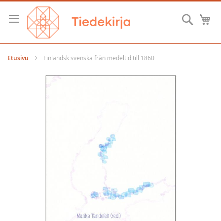
Skip
to
Hae
O
Content
Etusivu
Finländsk svenska från medeltid till 1860
Skip
to
the
end
of
the
images
gallery