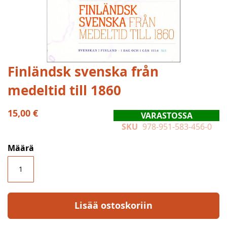
Skip
Finländsk svenska från
to
medeltid till 1860
the
beginning
of
15,00 €
VARASTOSSA
the
SKU
978-951-583-456-0
images
gallery
Määrä
Lisää ostoskoriin