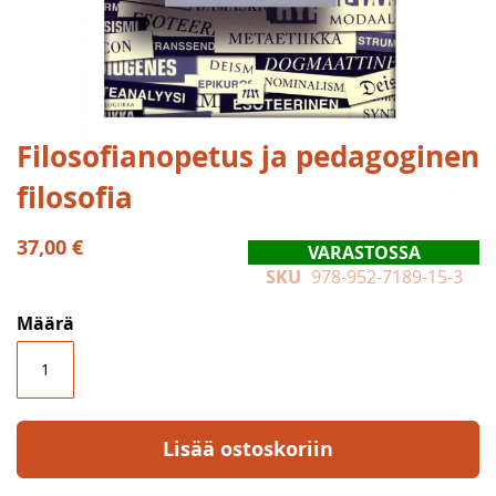
Skip
Filosofianopetus ja pedagoginen
to
filosofia
the
beginning
of
37,00 €
VARASTOSSA
the
SKU
978-952-7189-15-3
images
gallery
Määrä
Lisää ostoskoriin