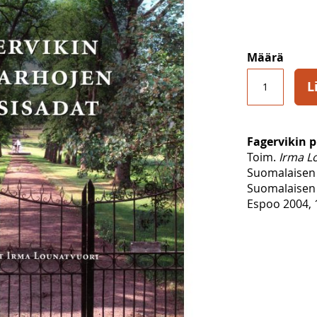
Määrä
L
Fagervikin 
Toim.
Irma L
Suomalaisen 
Suomalaisen 
Espoo 2004, 