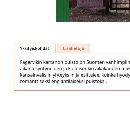
Skip
to
Yksityiskohdat
Lisätietoja
the
beginning
Fagervikin kartanon puisto on Suomen vanhimpiin
of
aikana syntyneiden ja kulloisenkin aikakauden ma
the
kansainvälisiin yhteyksiin ja esittelee, kuinka hyö
images
romanttiseksi englantilaiseksi puistoksi.
gallery