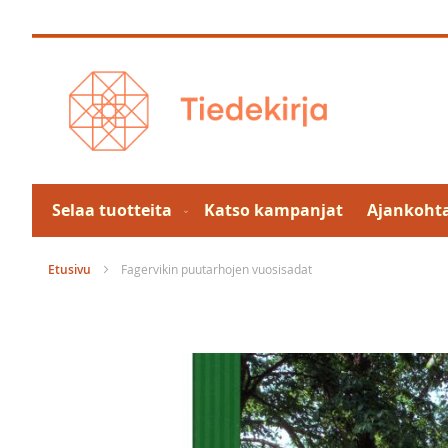
Skip
to
Content
Selaa tuotteita
Katso kampanjat
Ajankohta
Etusivu
Fagervikin puutarhojen vuosisadat
Skip
to
the
end
of
the