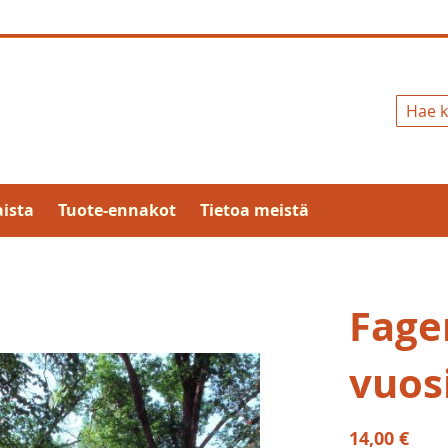
Hae
ista
Tuote-ennakot
Tietoa meistä
Fage
vuos
14,00 €