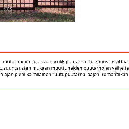
 puutarhoihin kuuluva barokkipuutarha. Tutkimus selvittä
kusuuntausten mukaan muuttuneiden puutarhojen vaiheita. Te
dyn ajan pieni kalmilainen ruutupuutarha laajeni romantiikan 