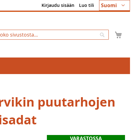
Kieli
Suomi
Kirjaudu sisään
Luo tili
Ostosk
Hae
rvikin puutarhojen
isadat
VARASTOSSA