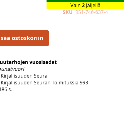
Vain
2
jäljellä
SKU
951-746-637-4
isää ostoskoriin
puutarhojen vuosisadat
ounatvuori
Kirjallisuuden Seura
Kirjallisuuden Seuran Toimituksia 993
186 s.