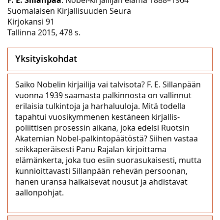
Suomalaisen Kirjallisuuden Seura
Kirjokansi 91
Tallinna 2015, 478 s.
Yksityiskohdat
Saiko Nobelin kirjailija vai talvisota? F. E. Sillanpään
vuonna 1939 saamasta palkinnosta on vallinnut
erilaisia tulkintoja ja harhaluuloja. Mitä todella
tapahtui vuosikymmenen kestäneen kirjallis-
poliittisen prosessin aikana, joka edelsi Ruotsin
Akatemian Nobel-palkintopäätöstä? Siihen vastaa
seikkaperäisesti Panu Rajalan kirjoittama
elämänkerta, joka tuo esiin suorasukaisesti, mutta
kunnioittavasti Sillanpään rehevän persoonan,
hänen uransa häikäisevät nousut ja ahdistavat
aallonpohjat.