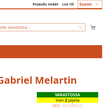
Kieli
Suomi
Kirjaudu sisään
Luo tili
Ostosk
Hae
Gabriel Melartin
VARASTOSSA
Vain
2
jäljellä
SKU
69-TOIM-22