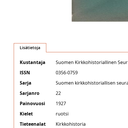
Skip
to
Lisätietoja
the
beginning
Lisätietoja
Kustantaja
Suomen Kirkkohistoriallinen Seu
of
the
ISSN
0356-0759
images
gallery
Sarja
Suomen kirkkohistoriallisen seur
Sarjanro
22
Painovuosi
1927
Kielet
ruotsi
Tieteenalat
Kirkkohistoria