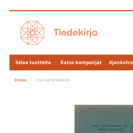
Skip
to
Content
Selaa tuotteita
Katso kampanjat
Ajankohta
Etusivu
Erik Gabriel Melartin
Skip
to
the
end
of
the