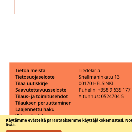
Tietoa meistä
Tiedekirja
Tietosuojaseloste
Snellmaninkatu 13
Tilaa uutiskirje
00170 HELSINKI
Saavutettavuusseloste
Puhelin: +358 9 635 177
Tilaus- ja toimitusehdot
Y-tunnus: 0524704-5
Tilauksen peruuttaminen
Laajennettu haku
Yhteystiedot
Käytämme evästeitä parantaaksemme käyttäjäkokemustasi.
Nou
lisää
.