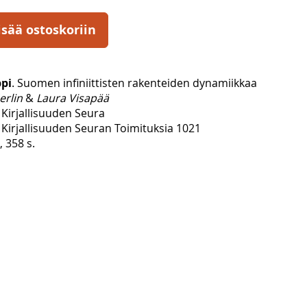
isää ostoskoriin
ppi
. Suomen infiniittisten rakenteiden dynamiikkaa
erlin
&
Laura Visapää
Kirjallisuuden Seura
Kirjallisuuden Seuran Toimituksia 1021
, 358 s.