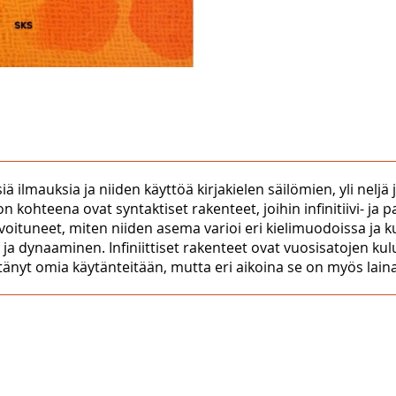
iä ilmauksia ja niiden käyttöä kirjakielen säilömien, yli neljä
 kohteena ovat syntaktiset rakenteet, joihin infinitiivi- ja p
ivoituneet, miten niiden asema varioi eri kielimuodoissa ja 
ja dynaaminen. Infiniittiset rakenteet ovat vuosisatojen kul
änyt omia käytänteitään, mutta eri aikoina se on myös lain