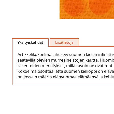
Skip
to
Yksityiskohdat
Lisätietoja
the
beginning
Artikkelikokoelma lähestyy suomen kielen infiniittis
of
saatavilla olevien murreaineistojen kautta. Huomion
the
rakenteiden merkitykset, millä tavoin ne ovat mot
images
Kokoelma osoittaa, että suomen kielioppi on elävä 
gallery
on jossain määrin elänyt omaa elämäänsä ja kehitt