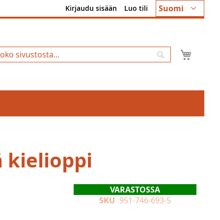
Kieli
Suomi
Kirjaudu sisään
Luo tili
Ostosk
Hae
 kielioppi
VARASTOSSA
SKU
951-746-693-5