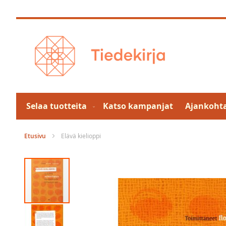
Skip
to
Content
Selaa tuotteita
Katso kampanjat
Ajankohta
Etusivu
Elävä kielioppi
Skip
to
the
end
of
the