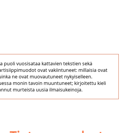
 ja puoli vuosisataa kattavien tekstien sekä
artisiippimuodot ovat vakiintuneet: millaisia ovat
kuinka ne ovat muovautuneet nykyiselleen.
uessa monin tavoin muuntuneet; kirjoitettu kieli
annut murteista uusia ilmaisukeinoja.