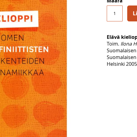
Määrä
L
Elävä kielio
Toim.
Ilona H
Suomalaisen 
Suomalaisen 
Helsinki 2005