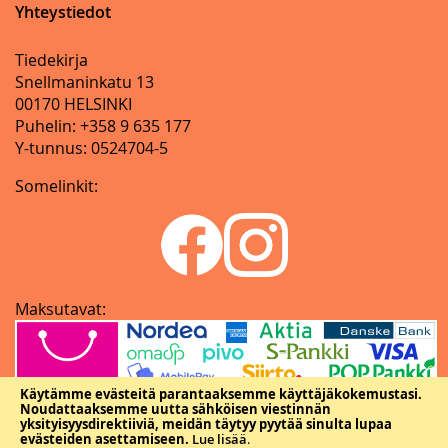
Yhteystiedot
Tiedekirja
Snellmaninkatu 13
00170 HELSINKI
Puhelin: +358 9 635 177
Y-tunnus: 0524704-5
Somelinkit:
Maksutavat:
Käytämme evästeitä parantaaksemme käyttäjäkokemustasi.
Noudattaaksemme uutta sähköisen viestinnän
yksityisyysdirektiiviä, meidän täytyy pyytää sinulta lupaa
evästeiden asettamiseen.
Lue lisää
.