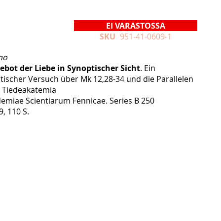
EI VARASTOSSA
SKU
951-41-0609-1
mo
bot der Liebe in Synoptischer Sicht
. Ein
itischer Versuch über Mk 12,28-34 und die Parallelen
 Tiedeakatemia
emiae Scientiarum Fennicae. Series B 250
9, 110 S.