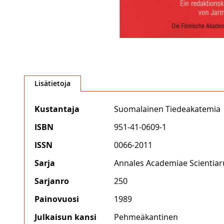
Skip
to
Lisätietoja
the
beginning
Lisätietoja
Kustantaja
Suomalainen Tiedeakatemia
of
the
ISBN
951-41-0609-1
images
gallery
ISSN
0066-2011
Sarja
Annales Academiae Scientia
Sarjanro
250
Painovuosi
1989
Julkaisun kansi
Pehmeäkantinen