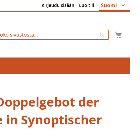
Kieli
Suomi
Kirjaudu sisään
Luo tili
Ostosk
Hae
Doppelgebot der
e in Synoptischer