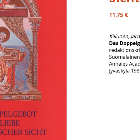
11,75 €
Kiilunen, Jar
Das Doppelge
redaktionskr
Suomalainen
Annales Acad
Jyväskylä 198