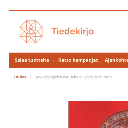
Skip
to
Content
Selaa tuotteita
Katso kampanjat
Ajankohta
Etusivu
Das Doppelgebot der Liebe in Synoptischer Sicht
Skip
to
the
end
of
the