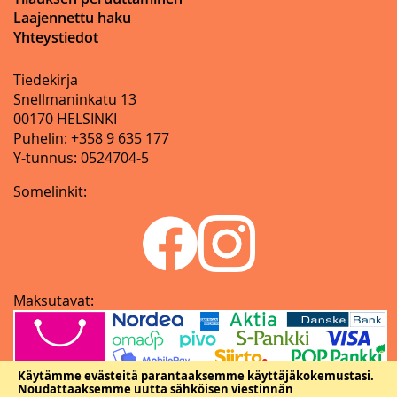
Laajennettu haku
Yhteystiedot
Tiedekirja
Snellmaninkatu 13
00170 HELSINKI
Puhelin: +358 9 635 177
Y-tunnus: 0524704-5
Somelinkit:
Maksutavat:
Käytämme evästeitä parantaaksemme käyttäjäkokemustasi.
Noudattaaksemme uutta sähköisen viestinnän