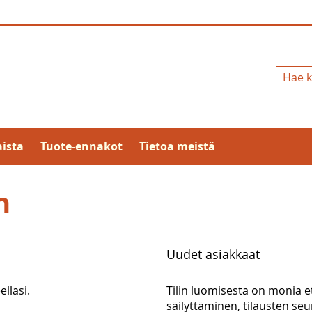
Hae
ista
Tuote-ennakot
Tietoa meistä
n
Uudet asiakkaat
ellasi.
Tilin luomisesta on monia e
säilyttäminen, tilausten se