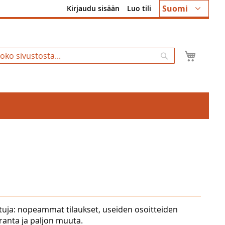
Kieli
Suomi
Kirjaudu sisään
Luo tili
Ostosk
Hae
tuja: nopeammat tilaukset, useiden osoitteiden
uranta ja paljon muuta.