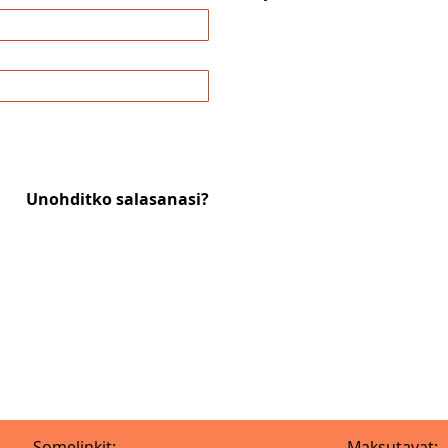
Unohditko salasanasi?
Somelinkit:
Maksutavat: