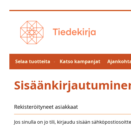
Skip
to
Content
Selaa tuotteita
Katso kampanjat
Ajankohta
Sisäänkirjautumine
Rekisteröityneet asiakkaat
Jos sinulla on jo tili, kirjaudu sisään sähköpostiosoitte