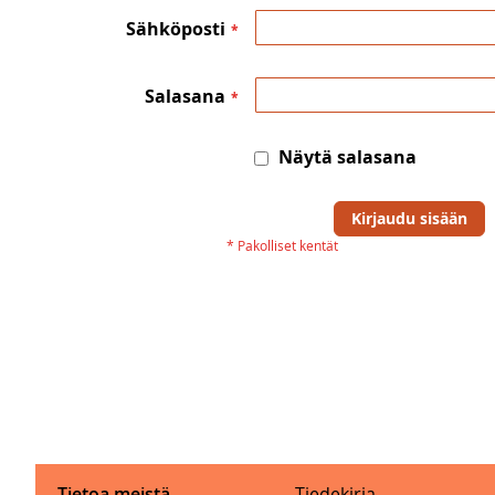
Sähköposti
Salasana
Näytä salasana
Kirjaudu sisään
Tietoa meistä
Tiedekirja