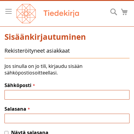
Skip
to
Hae
O
Content
Sisäänkirjautuminen
Rekisteröityneet asiakkaat
Jos sinulla on jo tili, kirjaudu sisään
sähköpostiosoitteellasi.
Sähköposti
Salasana
Näytä salasana