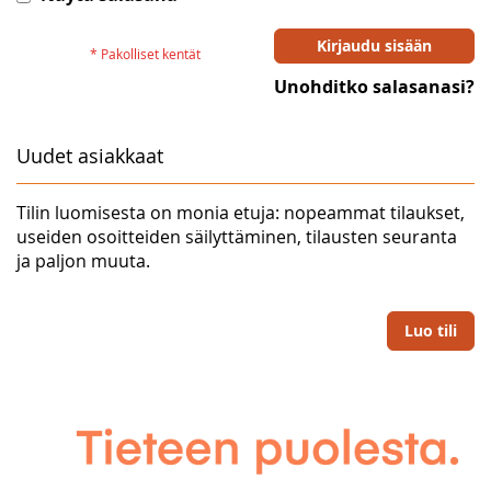
Kirjaudu sisään
Unohditko salasanasi?
Uudet asiakkaat
Tilin luomisesta on monia etuja: nopeammat tilaukset,
useiden osoitteiden säilyttäminen, tilausten seuranta
ja paljon muuta.
Luo tili