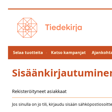
Skip
to
Content
Selaa tuotteita
Katso kampanjat
Ajankohta
Sisäänkirjautumine
Rekisteröityneet asiakkaat
Jos sinulla on jo tili, kirjaudu sisään sähköpostiosoitte