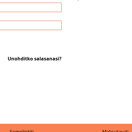
Unohditko salasanasi?
Somelinkit:
Maksutavat: