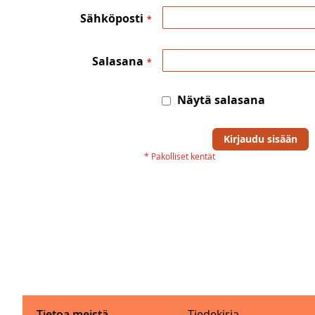
Sähköposti
Salasana
Näytä salasana
Kirjaudu sisään
Tietoa meistä
Tiedekirja