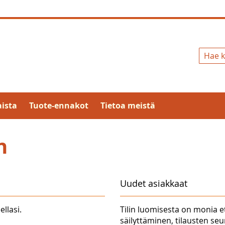
Hae
ista
Tuote-ennakot
Tietoa meistä
n
Uudet asiakkaat
ellasi.
Tilin luomisesta on monia e
säilyttäminen, tilausten se