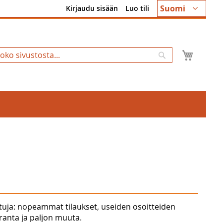
Kieli
Suomi
Kirjaudu sisään
Luo tili
Ostosk
Hae
tuja: nopeammat tilaukset, useiden osoitteiden
uranta ja paljon muuta.