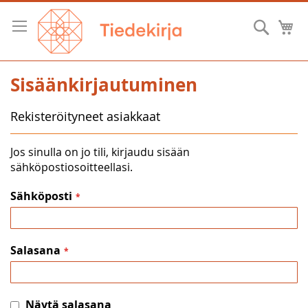
Skip
to
Hae
O
Content
Sisäänkirjautuminen
Rekisteröityneet asiakkaat
Jos sinulla on jo tili, kirjaudu sisään
sähköpostiosoitteellasi.
Sähköposti
Salasana
Näytä salasana