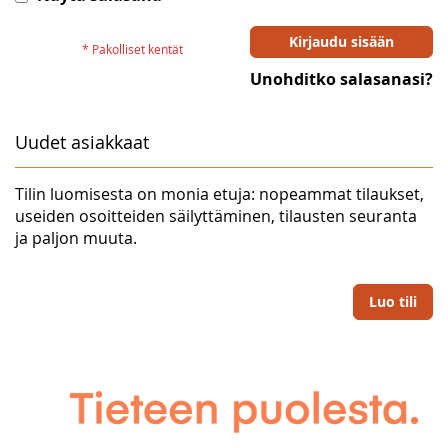
Kirjaudu sisään
Unohditko salasanasi?
Uudet asiakkaat
Tilin luomisesta on monia etuja: nopeammat tilaukset,
useiden osoitteiden säilyttäminen, tilausten seuranta
ja paljon muuta.
Luo tili