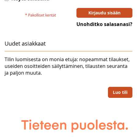
Kirjaudu sisään
Unohditko salasanasi?
Uudet asiakkaat
Tilin luomisesta on monia etuja: nopeammat tilaukset,
useiden osoitteiden säilyttäminen, tilausten seuranta
ja paljon muuta.
Luo tili