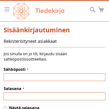
Skip
to
Hae
O
Content
Sisäänkirjautuminen
Rekisteröityneet asiakkaat
Jos sinulla on jo tili, kirjaudu sisään
sähköpostiosoitteellasi.
Sähköposti
Salasana
Näytä salasana