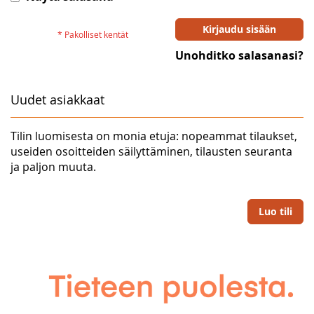
Kirjaudu sisään
Unohditko salasanasi?
Uudet asiakkaat
Tilin luomisesta on monia etuja: nopeammat tilaukset,
useiden osoitteiden säilyttäminen, tilausten seuranta
ja paljon muuta.
Luo tili