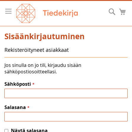
Skip
to
Hae
O
Content
Sisäänkirjautuminen
Rekisteröityneet asiakkaat
Jos sinulla on jo tili, kirjaudu sisään
sähköpostiosoitteellasi.
Sähköposti
Salasana
Näytä salasana