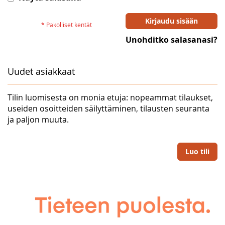
Kirjaudu sisään
Unohditko salasanasi?
Uudet asiakkaat
Tilin luomisesta on monia etuja: nopeammat tilaukset,
useiden osoitteiden säilyttäminen, tilausten seuranta
ja paljon muuta.
Luo tili