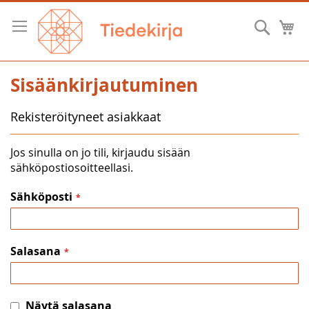
Skip
to
Hae
O
Content
Sisäänkirjautuminen
Rekisteröityneet asiakkaat
Jos sinulla on jo tili, kirjaudu sisään
sähköpostiosoitteellasi.
Sähköposti
Salasana
Näytä salasana