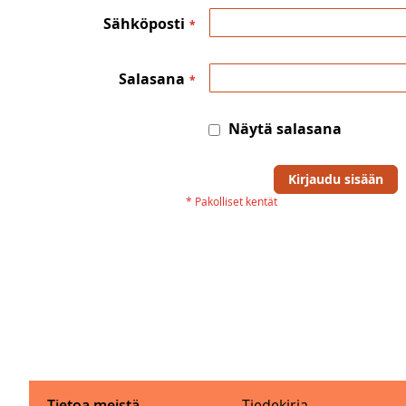
Sähköposti
Salasana
Näytä salasana
Kirjaudu sisään
Tietoa meistä
Tiedekirja