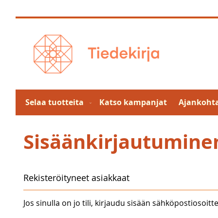
Skip
to
Content
Selaa tuotteita
Katso kampanjat
Ajankohta
Sisäänkirjautumine
Rekisteröityneet asiakkaat
Jos sinulla on jo tili, kirjaudu sisään sähköpostiosoitte