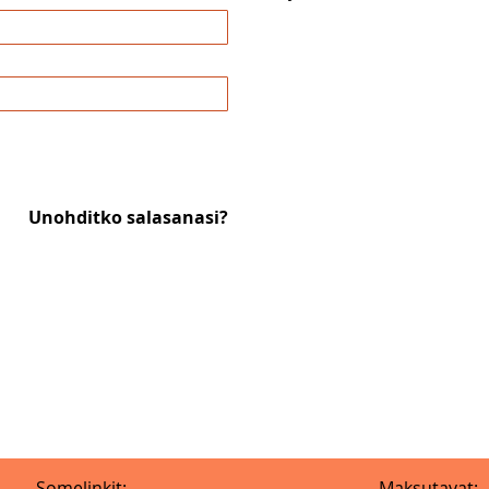
Unohditko salasanasi?
Somelinkit:
Maksutavat: