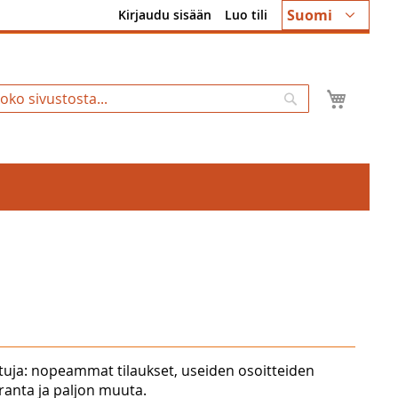
Kieli
Suomi
Kirjaudu sisään
Luo tili
Ostosk
Hae
tuja: nopeammat tilaukset, useiden osoitteiden
uranta ja paljon muuta.