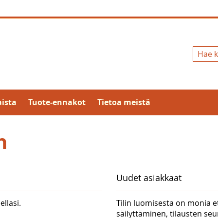
Hae
ista
Tuote-ennakot
Tietoa meistä
n
Uudet asiakkaat
ellasi.
Tilin luomisesta on monia e
säilyttäminen, tilausten se